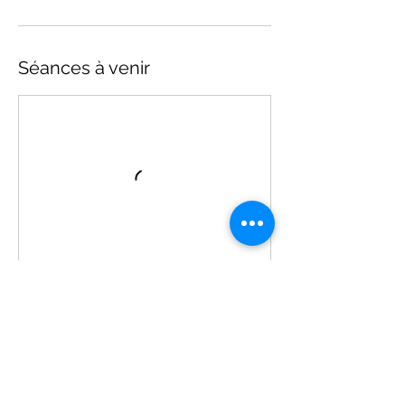
Séances à venir
Coordonnées
0651384622
thierry.etienne.garnier@gmail.com
9 Place de l'Église, Vanlay, France